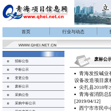
首页
行业与动态
废标公
招标公告
中标公示
青海发投碱业
变更公告
设备改造项目废
废标公示
尖扎县2018
青海省消防总
采购公告
[2019/04/12]
采购中标公示
西宁市市民中